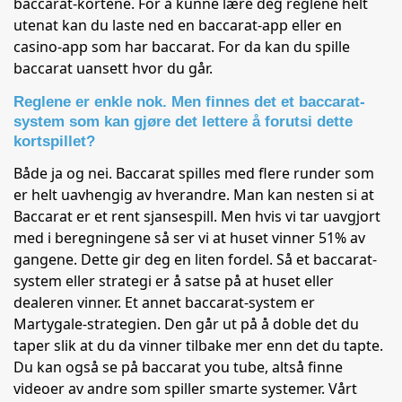
baccarat-kortene. For å kunne lære deg reglene helt
utenat kan du laste ned en baccarat-app eller en
casino-app som har baccarat. For da kan du spille
baccarat uansett hvor du går.
Reglene er enkle nok. Men finnes det et baccarat-
system som kan gjøre det lettere å forutsi dette
kortspillet?
Både ja og nei. Baccarat spilles med flere runder som
er helt uavhengig av hverandre. Man kan nesten si at
Baccarat er et rent sjansespill. Men hvis vi tar uavgjort
med i beregningene så ser vi at huset vinner 51% av
gangene. Dette gir deg en liten fordel. Så et baccarat-
system eller strategi er å satse på at huset eller
dealeren vinner. Et annet baccarat-system er
Martygale-strategien. Den går ut på å doble det du
taper slik at du da vinner tilbake mer enn det du tapte.
Du kan også se på baccarat you tube, altså finne
videoer av andre som spiller smarte systemer. Vårt